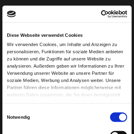
Diese Webseite verwendet Cookies
Wir verwenden Cookies, um Inhalte und Anzeigen zu
personalisieren, Funktionen für soziale Medien anbieten
zu können und die Zugriffe auf unsere Website zu
Bitte
analysieren. Außerdem geben wir Informationen zu Ihrer
geben
Verwendung unserer Website an unsere Partner für
Sie
soziale Medien, Werbung und Analysen weiter. Unsere
das
Partner führen diese Informationen möglicherweise mit
Passwort
weiteren Daten zusammen, die Sie ihnen bereitgestellt
ein,
haben oder die sie im Rahmen Ihrer Nutzung der Dienste
um
gesammelt haben.
die
Einwilligungsauswahl
Notwendig
Seite
zu
besuchen: